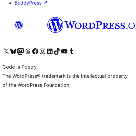
BuddyPress
↗
Visit our X (formerly Twitter) account
Visit our Bluesky account
Visit our Mastodon account
Visit our Threads account
Visit our Facebook page
Visit our Instagram account
Visit our LinkedIn account
Visit our TikTok account
Visit our YouTube channel
Visit our Tumblr account
Code is Poetry.
The WordPress® trademark is the intellectual property
of the WordPress Foundation.