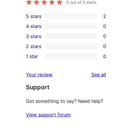
5
out of 5 stars.
5 stars
2
2
4 stars
0
5-
0
3 stars
0
star
4-
0
2 stars
0
reviews
star
3-
0
1 star
0
reviews
star
2-
0
reviews
star
1-
reviews
Your review
See all
reviews
star
Support
reviews
Got something to say? Need help?
View support forum