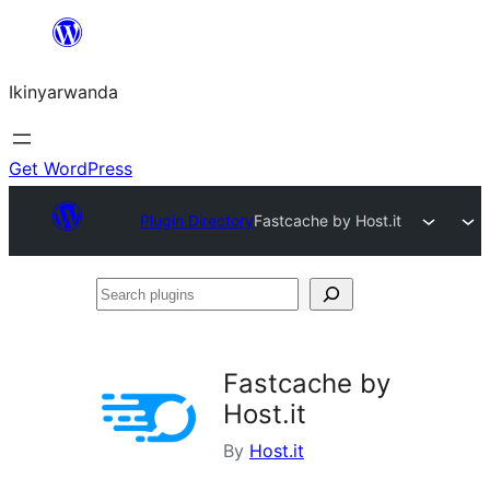
Skip
to
Ikinyarwanda
content
Get WordPress
Plugin Directory
Fastcache by Host.it
Search
plugins
Fastcache by
Host.it
By
Host.it